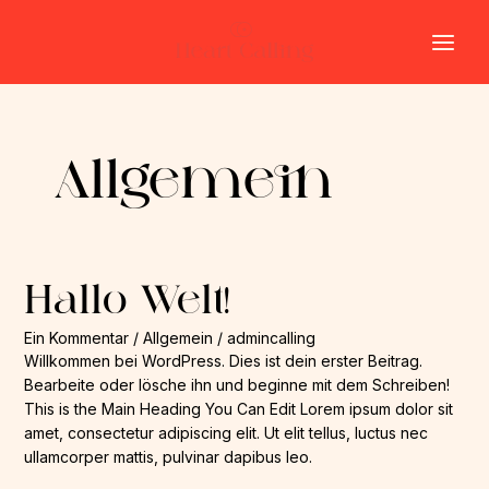
Zum
Main
Inhalt
Men
springen
Allgemein
Hallo Welt!
Hallo
Welt!
Ein Kommentar
/
Allgemein
/
admincalling
Willkommen bei WordPress. Dies ist dein erster Beitrag.
Bearbeite oder lösche ihn und beginne mit dem Schreiben!
This is the Main Heading You Can Edit Lorem ipsum dolor sit
amet, consectetur adipiscing elit. Ut elit tellus, luctus nec
ullamcorper mattis, pulvinar dapibus leo.